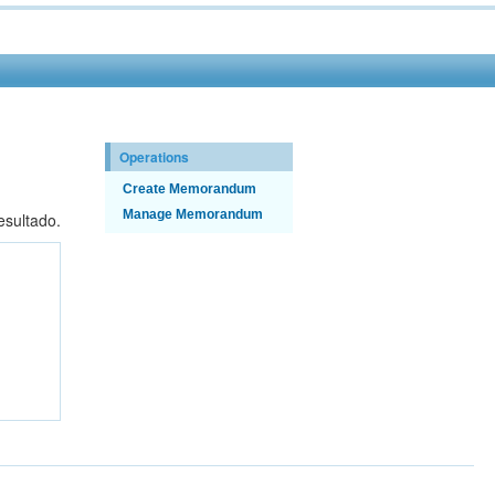
Operations
Create Memorandum
Manage Memorandum
esultado.